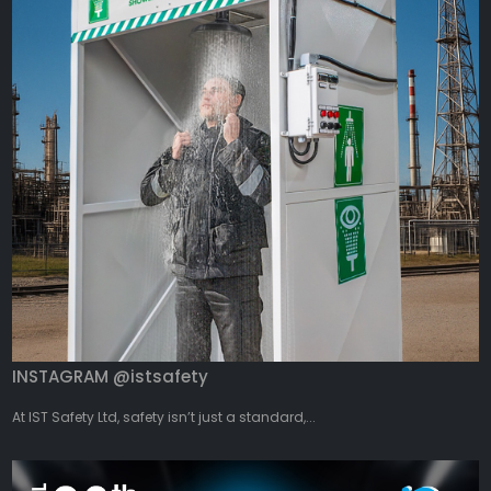
INSTAGRAM @istsafety
At IST Safety Ltd, safety isn’t just a standard,...