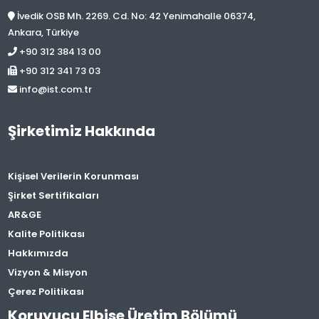
İvedik OSB Mh. 2269. Cd. No: 42 Yenimahalle 06374,
Ankara, Türkiye
+90 312 384 13 00
+90 312 341 73 03
info@ist.com.tr
Şirketimiz Hakkında
Kişisel Verilerin Korunması
Şirket Sertifikaları
AR&GE
Kalite Politikası
Hakkımızda
Vizyon & Misyon
Çerez Politikası
Koruyucu Elbise Üretim Bölümü