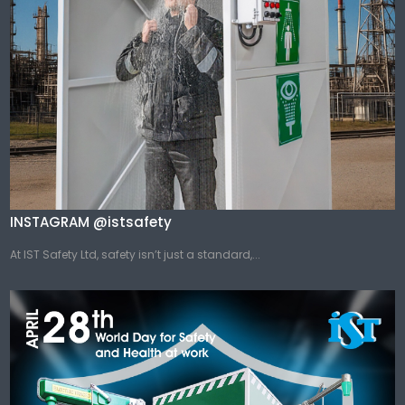
INSTAGRAM @istsafety
At IST Safety Ltd, safety isn’t just a standard,...