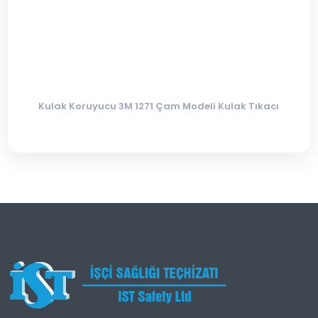
Kulak Koruyucu 3M 1271 Çam Modeli Kulak Tıkacı