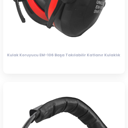
Kulak Koruyucu EM-106 Başa Takılabilir Katlanır Kulaklık