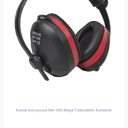
Kulak Koruyucu EM-105 Başa Takılabilir Kulaklık