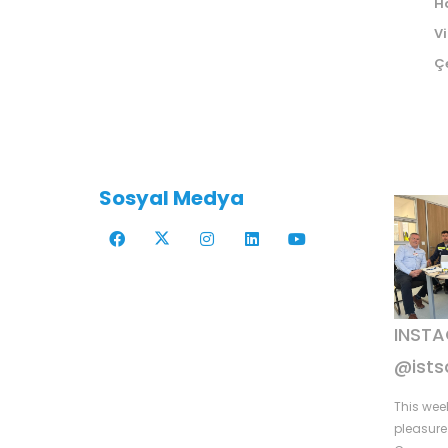
H
V
Çe
Sosyal Medya
INST
@ists
This wee
pleasure 