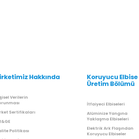
irketimiz Hakkında
Koruyucu Elbise
Üretim Bölümü
şisel Verilerin
orunması
İtfaiyeci Elbiseleri
rket Sertifikaları
Alüminize Yangına
Yaklaşma Elbiseleri
R&GE
Elektrik Ark Flaşından
lite Politikası
Koruyucu Elbiseler