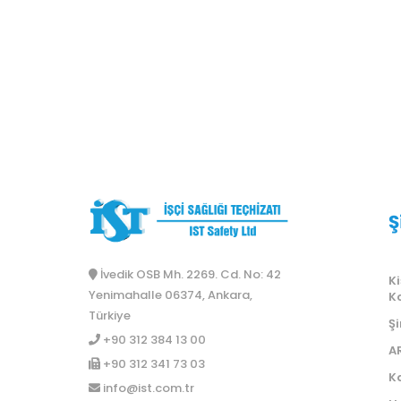
Ş
İvedik OSB Mh. 2269. Cd. No: 42
Ki
Yenimahalle 06374, Ankara,
K
Türkiye
Şi
+90 312 384 13 00
A
+90 312 341 73 03
Ka
info@ist.com.tr