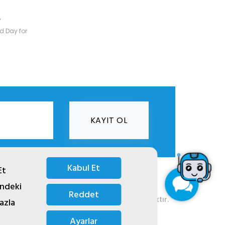
y
d Day for
KAYIT OL
Kabul Et
Et
indeki
i.
Reddet
 izinsiz kopyalanması ya da kullanması yasaktır.
azla
Ayarlar