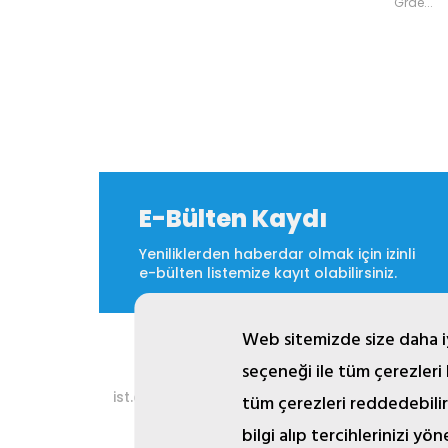
Grae...
E-Bülten Kaydı
Yeniliklerden haberdar olmak için izinli
e-bülten listemize kayıt olabilirsiniz.
Web sitemizde size daha iy
seçeneği ile tüm çerezleri
2
ist.com.tr internet sitesinde yer alan bütün gö
tüm çerezleri reddedebilir
bilgi alıp tercihlerinizi yön