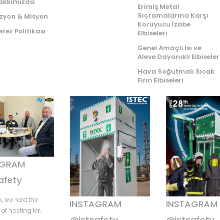
akkımızda
Erimiş Metal
Sıçramalarına Karşı
izyon & Misyon
Koruyucu İzabe
rez Politikası
Elbiseleri
Genel Amaçlı Isı ve
Aleve Dayanıklı Elbiseler
Hava Soğutmalı Sıcak
Fırın Elbiseleri
AGRAM
afety
k, we had the
INSTAGRAM
INSTAGRAM
of hosting Mr.
@istsafety
@istsafety