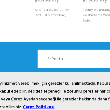
At IST Safety Ltd, safety
Today, we proudl
isn’t just a standard,...
celebrate the Worl
Safe...
i hizmet verebilmek için çerezler kullanılmaktadır. Kabul 
 kabul edebilir, Reddet seçeneği ile zorunlu çerezler haric
024 © Copyright İST İşçi Sağlığı Teçhizatı San. Tic. Ltd. Şt
rsel, yazı, çizim, animasyon ve diğer materyaller tescilli olup,
 veya Çerez Ayarları seçeneği ile çerezler hakkında daha f
Her Hakkı Saklıdır.
etebilirsiniz.
Çerez Politikası