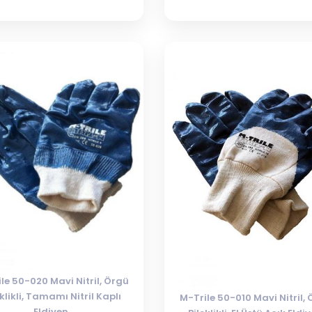
le 50-020 Mavi Nitril, Örgü
eklikli, Tamamı Nitril Kaplı
M-Trile 50-010 Mavi Nitril,
Eldiven