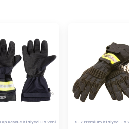
Top Rescue İtfaiyeci Eldiveni
SEIZ Premium İtfaiyeci Eldi