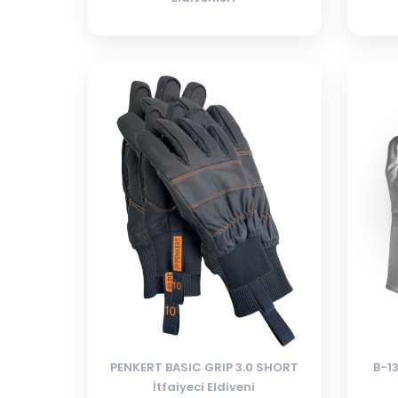
PENKERT BASIC GRIP 3.0 SHORT
B-1
İtfaiyeci Eldiveni