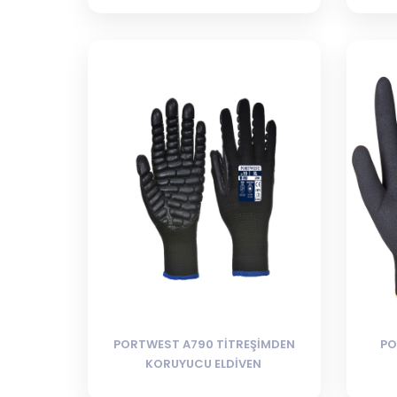
PORTWEST A790 TİTREŞİMDEN
PO
KORUYUCU ELDİVEN