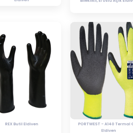
Bileklikli, El Üstü Açık Eldi
REX Butil Eldiven
PORTWEST - A140 Termal 
Eldiven