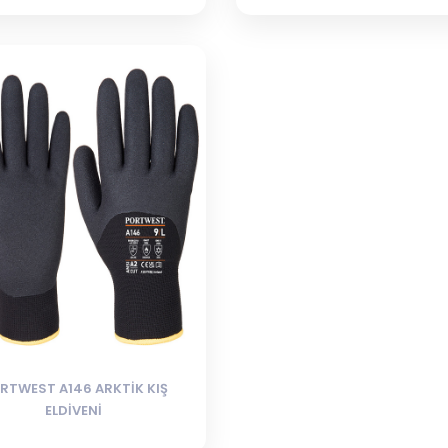
RTWEST A146 ARKTİK KIŞ
ELDİVENİ