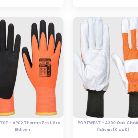
ST - AP02 Thermo Pro Ultra
PORTWEST - A290 Oak Cha
Eldiven
Eldiven (Klas 0)