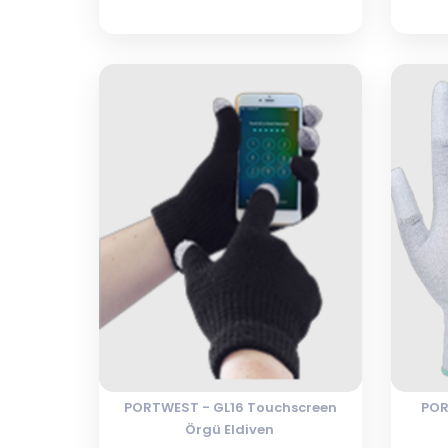
PORTWEST - GL16 Touchscreen
POR
Örgü Eldiven