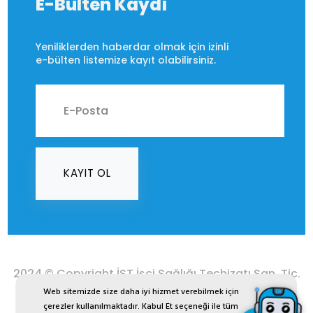
E-Bülten Kaydı
Yeniliklerden haberdar olmak için izinli
e-bülten listemize kayıt olabilirsiniz.
KAYIT OL
2024 © Copyright İST İşçi Sağlığı Teçhizatı San. Tic.
Ltd. Şti.
Web sitemizde size daha iyi hizmet verebilmek için
çerezler kullanılmaktadır. Kabul Et seçeneği ile tüm
ist.com.tr internet sitesinde yer alan bütün görsel, yazı,