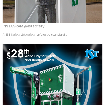
INSTAGRAM @istsafety
At IST Safety Ltd, safety isn’t just a standard,...