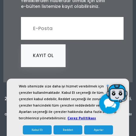
Yeniliklerden haberdar olmak için izinli
e-bülten listemize kayıt olabilirsiniz.
KAYIT OL
Web sitemizde size daha iyi hizmet verebilmek için
çerezler kullanılmaktadır. Kabul Et seçeneği ile tüm
2024 © Copyright İST İşçi Sağlığı Teçhizatı San. Tic. Ltd. Şti.
çerezleri kabul edebilir, Reddet seçeneği ile zorunlu
çerezler haricindeki tüm çerezleri reddedebilir veya Çerez
ist.com.tr internet sitesinde yer alan bütün görsel, yazı, çizim,
Ayarları seçeneği ile çerezler hakkında daha fazla bilgi alıp
animasyon ve diğer materyaller tescilli olup, izinsiz kopyalanması
tercihlerinizi yönetebilirsiniz.
Çerez Politikası
ya da kullanması yasaktır. Her Hakkı Saklıdır.
Kabul Et
Reddet
Ayarlar