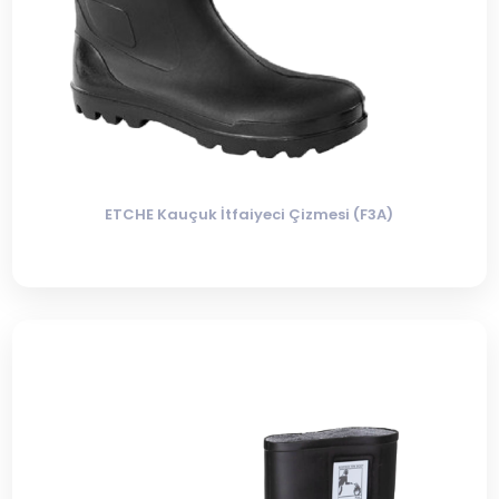
ETCHE Kauçuk İtfaiyeci Çizmesi (F3A)