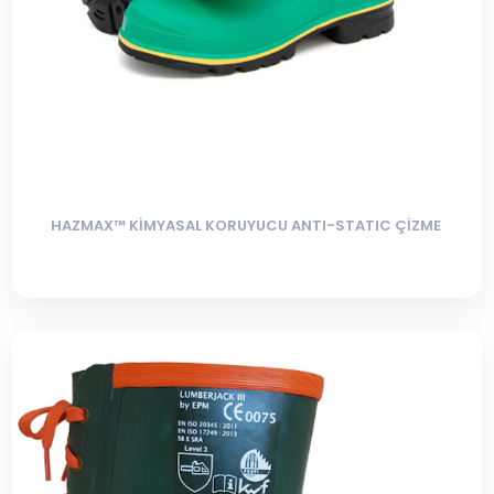
HAZMAX™ KİMYASAL KORUYUCU ANTI-STATIC ÇİZME