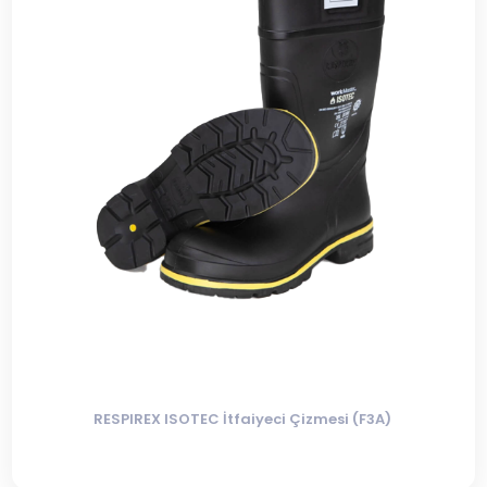
RESPIREX ISOTEC İtfaiyeci Çizmesi (F3A)