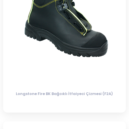
Longstone Fire BK Bağcıklı İtfaiyeci Çizmesi (F2A)