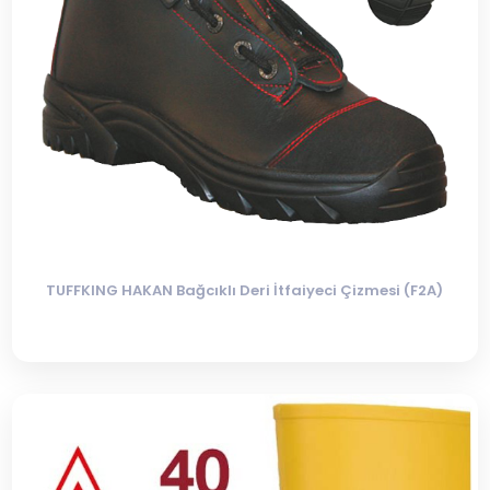
TUFFKING HAKAN Bağcıklı Deri İtfaiyeci Çizmesi (F2A)