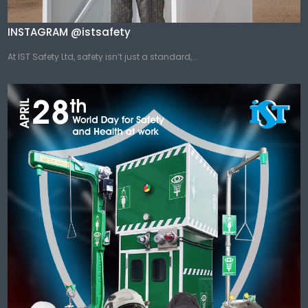
INSTAGRAM @istsafety
At IST Safety Ltd, safety isn’t just a standard,...