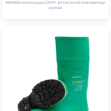
RESPIREX Ark Koruyucu (ATPV: 40 Cal /cm2) İzole Elektrikçi
Çizmesi