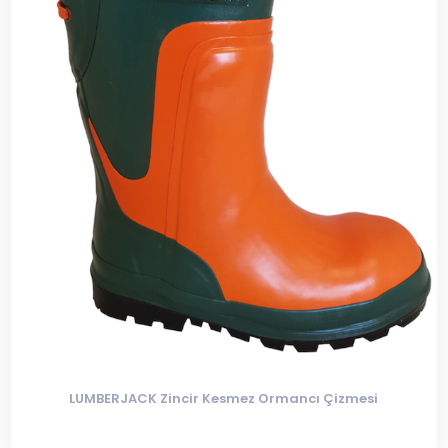
LUMBERJACK Zincir Kesmez Ormancı Çizmesi