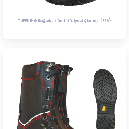
TUFFKING Bağcıksız Deri İtfaiyeci Çizmesi (F2A)