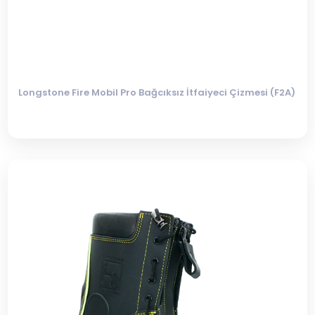
Longstone Fire Mobil Pro Bağcıksız İtfaiyeci Çizmesi (F2A)