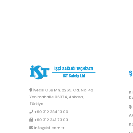
Ş
İvedik OSB Mh. 2269. Cd. No: 42
Ki
Yenimahalle 06374, Ankara,
K
Türkiye
Şi
+90 312 384 13 00
A
+90 312 341 73 03
Ka
info@ist.com.tr