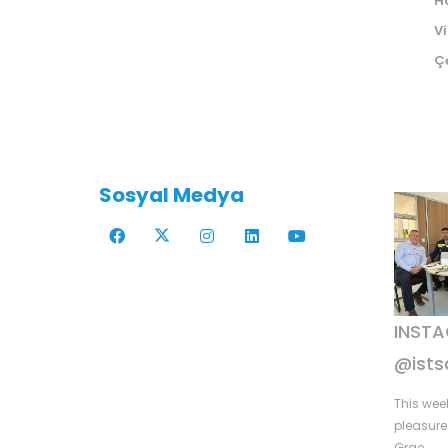
H
V
Çe
Sosyal Medya
INST
@ists
This wee
pleasure 
Grae...