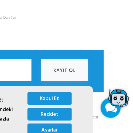
y
d Day for
KAYIT OL
Kabul Et
Et
indeki
i.
Reddet
 izinsiz kopyalanması ya da kullanması yasaktır.
azla
Ayarlar