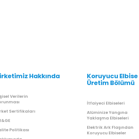
irketimiz Hakkında
Koruyucu Elbise
Üretim Bölümü
şisel Verilerin
orunması
İtfaiyeci Elbiseleri
rket Sertifikaları
Alüminize Yangına
Yaklaşma Elbiseleri
R&GE
Elektrik Ark Flaşından
lite Politikası
Koruyucu Elbiseler