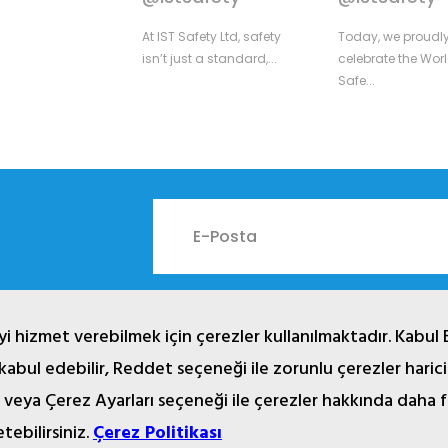
At IST Safety Ltd, safety
Today, we proudl
isn’t just a standard,...
celebrate the Worl
Safe...
i hizmet verebilmek için çerezler kullanılmaktadır. Kabul 
 kabul edebilir, Reddet seçeneği ile zorunlu çerezler haric
024 © Copyright İST İşçi Sağlığı Teçhizatı San. Tic. Ltd. Şt
rsel, yazı, çizim, animasyon ve diğer materyaller tescilli olup,
 veya Çerez Ayarları seçeneği ile çerezler hakkında daha f
Her Hakkı Saklıdır.
etebilirsiniz.
Çerez Politikası