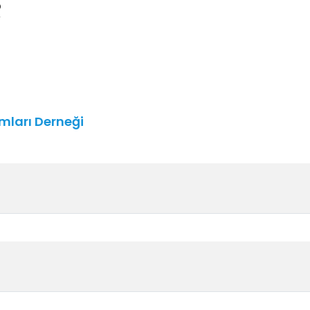
;
amları Derneği