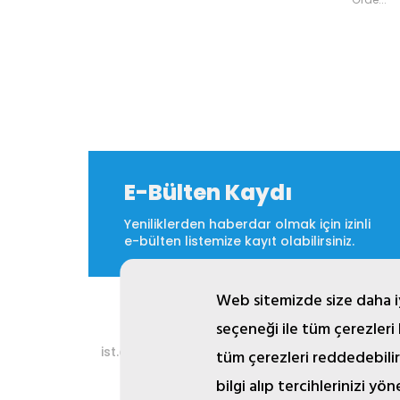
E-Bülten Kaydı
Yeniliklerden haberdar olmak için izinli
e-bülten listemize kayıt olabilirsiniz.
Web sitemizde size daha iy
seçeneği ile tüm çerezleri
2
ist.com.tr internet sitesinde yer alan bütün gö
tüm çerezleri reddedebilir
bilgi alıp tercihlerinizi yön