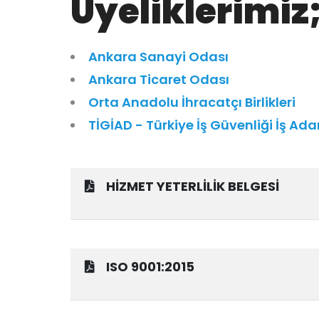
Üyeliklerimiz
Ankara Sanayi Odası
Ankara Ticaret Odası
Orta Anadolu İhracatçı Birlikleri
TİGİAD - Türkiye İş Güvenliği İş Ad
HİZMET YETERLİLİK BELGESİ
ISO 9001:2015