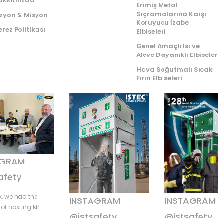
akkımızda
Erimiş Metal
Sıçramalarına Karşı
izyon & Misyon
Koruyucu İzabe
rez Politikası
Elbiseleri
Genel Amaçlı Isı ve
Aleve Dayanıklı Elbiseler
Hava Soğutmalı Sıcak
Fırın Elbiseleri
AGRAM
afety
k, we had the
INSTAGRAM
INSTAGRAM
of hosting Mr.
@istsafety
@istsafety