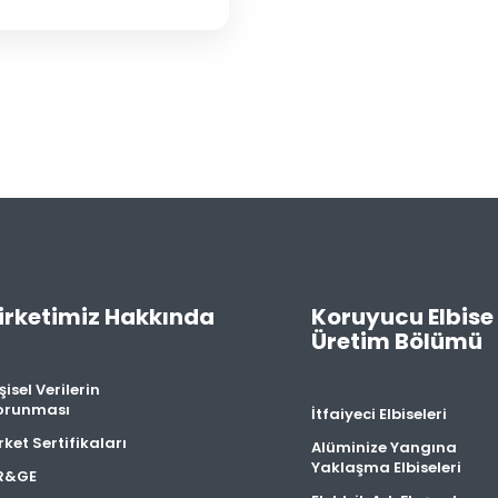
irketimiz Hakkında
Koruyucu Elbise
Üretim Bölümü
şisel Verilerin
orunması
İtfaiyeci Elbiseleri
rket Sertifikaları
Alüminize Yangına
Yaklaşma Elbiseleri
R&GE