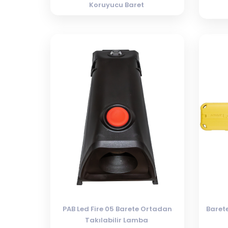
Koruyucu Baret
PAB Led Fire 05 Barete Ortadan
Baret
Takılabilir Lamba