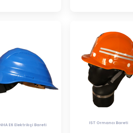
IST Ormancı Bareti
NHA E6 Elektrikçi Bareti