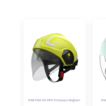
PAB FIRE 05 PRO İtfaiyeci Miğferi
PAB