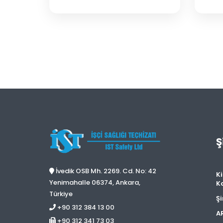
Ş
İvedik OSB Mh. 2269. Cd. No: 42
Ki
Yenimahalle 06374, Ankara,
K
Türkiye
Şi
+90 312 384 13 00
A
+90 312 341 73 03