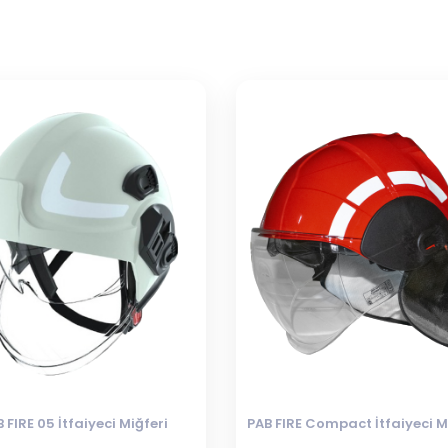
 FIRE 05 İtfaiyeci Miğferi
PAB FIRE Compact İtfaiyeci M