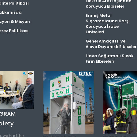
Elektrik Ark Flaşından
lite Politikası
Koruyucu Elbiseler
akkımızda
Erimiş Metal
Sıçramalarına Karşı
izyon & Misyon
Koruyucu İzabe
rez Politikası
Elbiseleri
Genel Amaçlı Isı ve
Aleve Dayanıklı Elbiseler
Hava Soğutmalı Sıcak
Fırın Elbiseleri
AGRAM
afety
k, we had the