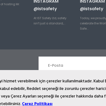
INSTAGRAM
INSTAGRAM
of hosting Mr.
@istsafety
@istsafety
At IST Safety Ltd, safety
Today, we proudl
isn’t just a standard,...
celebrate the Worl
Safe...
i hizmet verebilmek için çerezler kullanılmaktadır. Kabul 
 kabul edebilir, Reddet seçeneği ile zorunlu çerezler haric
 veya Çerez Ayarları seçeneği ile çerezler hakkında daha f
2024 © Copyright İST İşçi Sağlığı Teçhizatı San. Tic. Ltd. Şti.
yazı, çizim, animasyon ve diğer materyaller tescilli olup, izinsiz kopya
etebilirsiniz.
Çerez Politikası