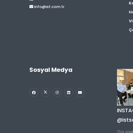
Ka
info@ist.com.tr
H
V
Çe
Sosyal Medya
INST
@ists
This wee