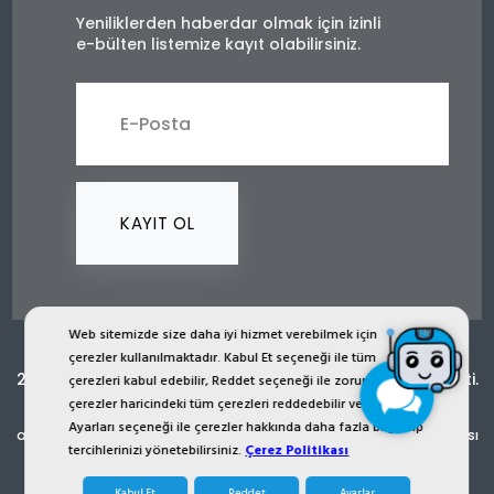
Yeniliklerden haberdar olmak için izinli
e-bülten listemize kayıt olabilirsiniz.
KAYIT OL
Web sitemizde size daha iyi hizmet verebilmek için
çerezler kullanılmaktadır. Kabul Et seçeneği ile tüm
2024 © Copyright İST İşçi Sağlığı Teçhizatı San. Tic. Ltd. Şti.
çerezleri kabul edebilir, Reddet seçeneği ile zorunlu
çerezler haricindeki tüm çerezleri reddedebilir veya Çerez
ist.com.tr internet sitesinde yer alan bütün görsel, yazı, çizim,
Ayarları seçeneği ile çerezler hakkında daha fazla bilgi alıp
animasyon ve diğer materyaller tescilli olup, izinsiz kopyalanması
tercihlerinizi yönetebilirsiniz.
Çerez Politikası
ya da kullanması yasaktır. Her Hakkı Saklıdır.
Kabul Et
Reddet
Ayarlar