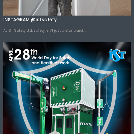
INSTAGRAM @istsafety
At IST Safety Ltd, safety isn’t just a standard,...