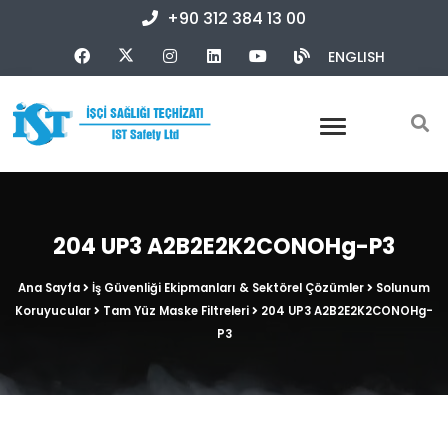
+90 312 384 13 00
ENGLISH
204 UP3 A2B2E2K2CONOHg-P3
Ana Sayfa
İş Güvenliği Ekipmanları & Sektörel Çözümler
Solunum
Koruyucular
Tam Yüz Maske Filtreleri
204 UP3 A2B2E2K2CONOHg-
P3